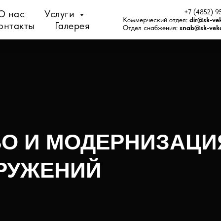
О нас
Услуги
+7 (4852) 9
Коммерческий отдел:
dir@sk-ve
онтакты
Галерея
Отдел снабжения:
snab@sk-veka
О И МОДЕРНИЗАЦИ
РУЖЕНИЙ