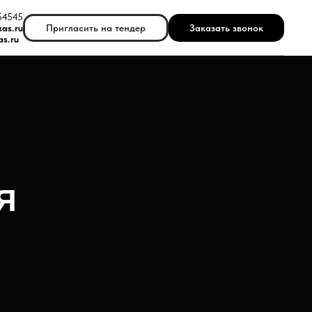
54545
Пригласить на тендер
Заказать звонок
kas.ru
s.ru
Я